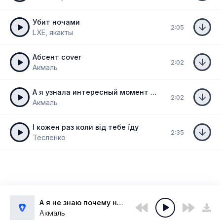
Убит ночами
2:05
LXE, якакты
Абсент cover
2:02
Акмаль
А я узнала интересный момент cover
2:02
Акмаль
І кожен раз коли від тебе їду
2:35
Тесленко
А я не знаю почему но меня тянет cover
Акмаль