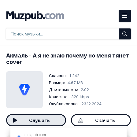
Акмаль
- А я не знаю почему но меня тянет
cover
Скачано:
1 242
Размер:
4.67 MB
Длительность:
2:02
Качество:
320 kbps
Опубликовано:
23.12.2024
Слушать
Скачать
muzpub.com