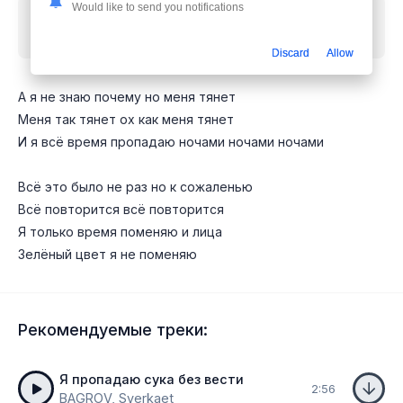
Would like to send you notifications
Скачать песню
Акмаль - А я не знаю почему но
меня тянет cover
mp3 бесплатно
Discard
Allow
А я не знаю почему но меня тянет
Меня так тянет ох как меня тянет
И я всё время пропадаю ночами ночами ночами
Всё это было не раз но к сожаленью
Всё повторится всё повторится
Я только время поменяю и лица
Зелёный цвет я не поменяю
Рекомендуемые треки:
Я пропадаю сука без вести
2:56
BAGROV, Sverkaet