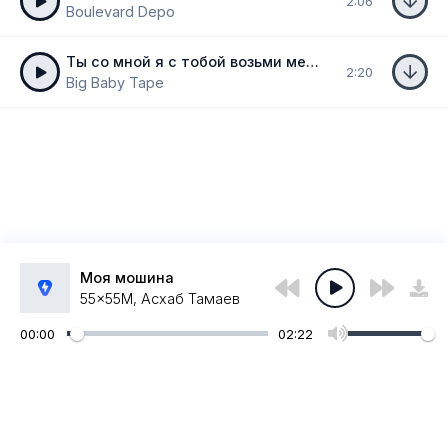
2:06
Boulevard Depo
Ты со мной я с тобой возьми меня за руку
2:20
Big Baby Tape
Моя мошина
55x55М, Асхаб Тамаев
00:00
02:22