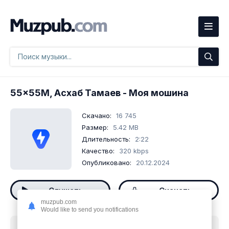
55x55М, Асхаб Тамаев
- Моя мошина
Скачано:
16 745
Размер:
5.42 MB
Длительность:
2:22
Качество:
320 kbps
Опубликовано:
20.12.2024
Слушать
Скачать
muzpub.com
Would like to send you notifications
Скачать песню
55x55М, Асхаб Тамаев - Моя