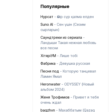
Популярные
Нурсат
- Өмір сүр қалма елден
Suno AI
- Сен үшін (Сезим
сырларын)
Саундтреки из сериала
-
Ландыши Такая нежная любовь
все песни
ХітяріУМ
- Лише тобі
Фабрика
- Девушка русская
Песня под
- Которую танцевал
Ламин Ямал
Heronwater
- ODYSSEY (Новый
альбом 2024)
Женя Трофимов
- Привет я тебя
очень ждал
baqzhvn
- Махаббатым (Qazaq