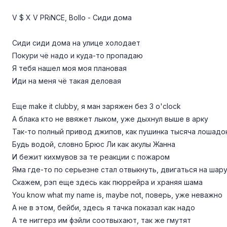
V $ X V PRiNCE, Bollo - Сиди дома
Сиди сиди дома на улице холодает
Покури чё надо и куда-то пропадаю
Я тебя нашел моя моя плановая
Иди на меня чё такая деловая
Еще make it clubby, я ман заряжен без 3 o'clock
А блака кто не ввяжет лыком, уже дыхнул выше в арку
Так-то полный привод джипов, как пушинка тысяча лошадо
Будь водой, словно Брюс Ли как акулы Жанна
И бежит кихмувов за те реакции с пожаром
Яма где-то по серьезне стал отвыкнуть, двигаться на шар
Скажем, рэп еще здесь как пюррейра и храняя шама
You know what my name is, maybe not, поверь, уже неважно
А не в этом, бейби, здесь я тачка показал как надо
А те ниггерз им фэйли соотвыхают, так же гмутят