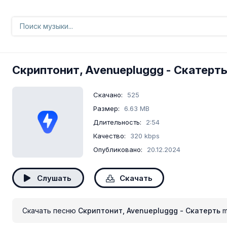
Скриптонит, Avenuepluggg
- Скатерт
Скачано:
525
Размер:
6.63 MB
Длительность:
2:54
Качество:
320 kbps
Опубликовано:
20.12.2024
Слушать
Скачать
Скачать песню
Скриптонит, Avenuepluggg - Скатерть
m