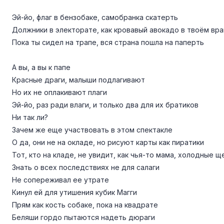
Эй-йо, флаг в бензобаке, самобранка скатерть
Должники в электорате, как кровавый авокадо в твоём вр
Пока ты сидел на трапе, вся страна пошла на паперть
А вы, а вы к папе
Красные драги, малыши подлагивают
Но их не оплакивают плаги
Эй-йо, раз ради влаги, и только два для их братиков
Ни так ли?
Зачем же еще участвовать в этом спектакле
О да, они не на окладе, но рисуют карты как пиратики
Тот, кто на кладе, не увидит, как чья-то мама, холодные щ
Знать о всех последствиях не для салаги
Не сопереживал ее утрате
Кинул ей для утишения кубик Магги
Прям как кость собаке, пока на квадрате
Беляши гордо пытаются надеть дюраги