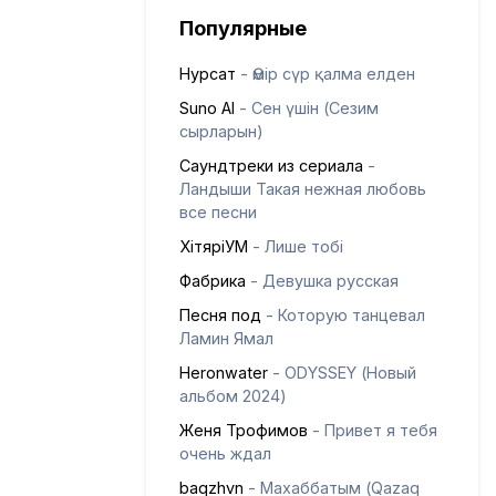
Популярные
Нурсат
- Өмір сүр қалма елден
Suno AI
- Сен үшін (Сезим
сырларын)
Саундтреки из сериала
-
Ландыши Такая нежная любовь
все песни
ХітяріУМ
- Лише тобі
Фабрика
- Девушка русская
Песня под
- Которую танцевал
Ламин Ямал
Heronwater
- ODYSSEY (Новый
альбом 2024)
Женя Трофимов
- Привет я тебя
очень ждал
baqzhvn
- Махаббатым (Qazaq