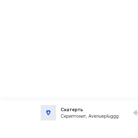
Скатерть
Скриптонит, Avenuepluggg