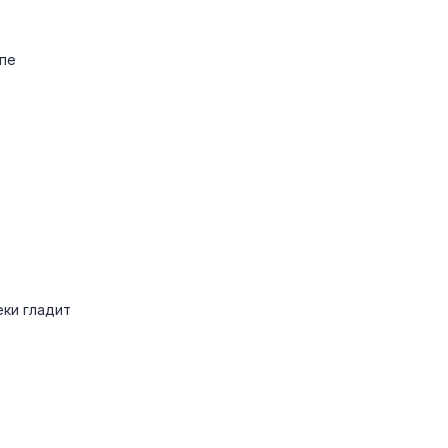
апе
еки гладит