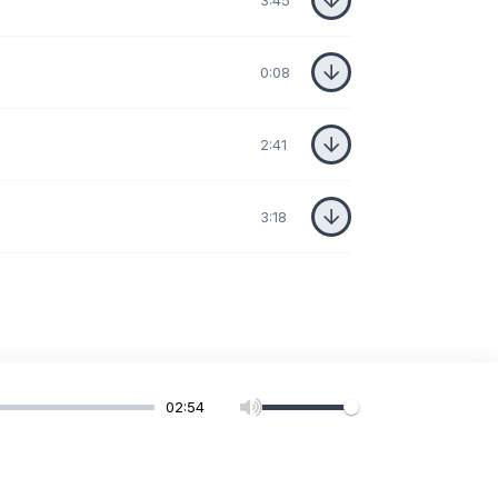
3:45
0:08
2:41
3:18
02:54