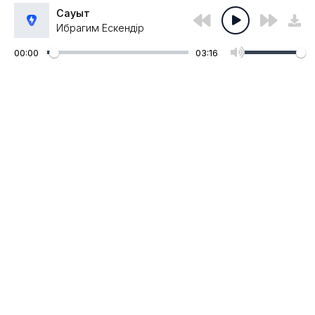
Сауыт
Ибрагим Ескендір
00:00
03:16
Администрация:
admin@muzpub.com