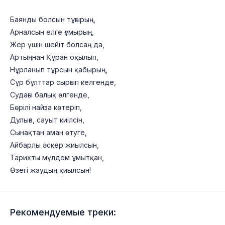
Баянды болсын тұғырың,
Арналсын елге ғұмырың,
Жер үшін шейіт болсаң да,
Артыңнан Құран оқылып,
Нұрланып тұрсын қабырың,
Сұр бұлттар сырғып келгенде,
Судағы балық өлгенде,
Бөрілі найза көтеріп,
Дулыға, сауыт киілсін,
Сынақтан аман өтуге,
Айбарлы әскер жиылсын,
Тарихты мүлдем ұмытқан,
Өзегі жаудың қиылсын!
Рекомендуемые треки: