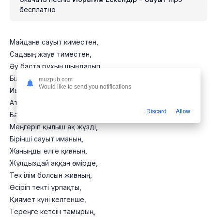
бесплатно
Майданға сауыт киместен,
Садағың жауға тиместен,
Әу баста рухың шыңдалып,
Білектің күші мыңды алып,
muzpub.com
Would like to send you notifications
Иыққа іліп өгізді,
Атадан қалған нық ізді,
Discard
Allow
Басуға сен де лайық бол,
Меңгеріп қылыш ақ жүзді,
Бірінші сауыт иманың,
Жаныңды елге қиғаның,
Жұлдыздай аққан өмірде,
Тек ілім болсын жиғаның,
Өсіріп текті ұрпақты,
Қиямет күні келгенше,
Тереңге кетсін тамырың,