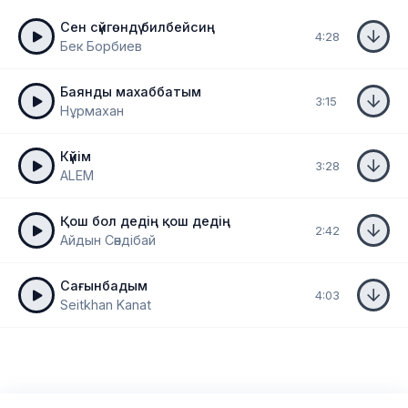
Сен сүйгөндү билбейсиң
4:28
Бек Борбиев
Баянды махаббатым
3:15
Нұрмахан
Күйім
3:28
ALEM
Қош бол дедің қош дедің
2:42
Айдын Сәндібай
Сағынбадым
4:03
Seitkhan Kanat