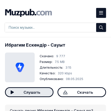
Ибрагим Ескендір
- Сауыт
Скачано:
9 777
Размер:
7.5 MB
Длительность:
3:15
Качество:
320 kbps
Опубликовано:
08.05.2025
Слушать
Скачать
Скачать песню
Ибрагим Ескендір - Сауыт
mp3