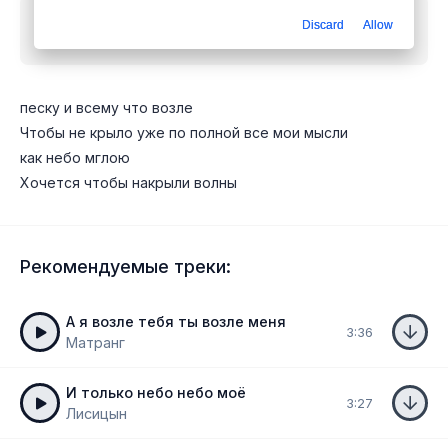
Скачать песню
Zlatentsia - Хочется с этих
Discard
Allow
проблем смеяться
mp3 бесплатно
песку и всему что возле
Чтобы не крыло уже по полной все мои мысли
как небо мглою
Хочется чтобы накрыли волны
Рекомендуемые треки:
А я возле тебя ты возле меня
3:36
Матранг
И только небо небо моё
3:27
Лисицын