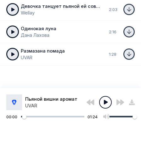
Девочка танцует пьяной ей совсем
2:03
Wellay
Одинокая луна
2:16
Дана Лахова
Размазана помада
1:28
UVAR
Пьяной вишни аромат
UVAR
00:00
01:24