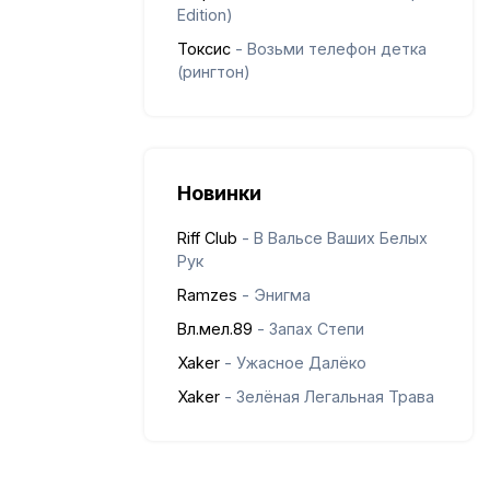
Edition)
Токсис
- Возьми телефон детка
(рингтон)
Новинки
Riff Club
- В Вальсе Ваших Белых
Рук
Ramzes
- Энигма
Вл.мел.89
- Запах Степи
Xaker
- Ужасное Далёко
Xaker
- Зелёная Легальная Трава