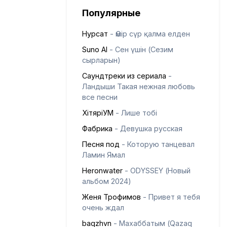
Популярные
Нурсат
- Өмір сүр қалма елден
Suno AI
- Сен үшін (Сезим
сырларын)
Саундтреки из сериала
-
Ландыши Такая нежная любовь
все песни
ХітяріУМ
- Лише тобі
Фабрика
- Девушка русская
Песня под
- Которую танцевал
Ламин Ямал
Heronwater
- ODYSSEY (Новый
альбом 2024)
Женя Трофимов
- Привет я тебя
очень ждал
baqzhvn
- Махаббатым (Qazaq