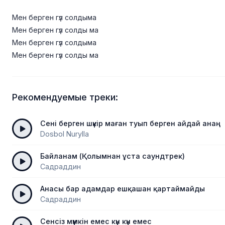
Мен берген гүл солдыма
Мен берген гүл солды ма
Мен берген гүл солдыма
Мен берген гүл солды ма
Рекомендуемые треки:
Сені берген шүкір маған туып берген айдай анаң
Dosbol Nurylla
Байланам (Қолымнан ұста саундтрек)
Садраддин
Анасы бар адамдар ешқашан қартаймайды
Садраддин
Сенсіз мүмкін емес күн күн емес