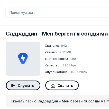
Садраддин
- Мен берген гүл солды ма
Скачано:
842
Размер:
2.31 MB
Длительность:
1:00
Качество:
320 kbps
Опубликовано:
16.06.2026
Слушать
Скачать
Скачать песню
Садраддин - Мен берген гүл солды ма
m