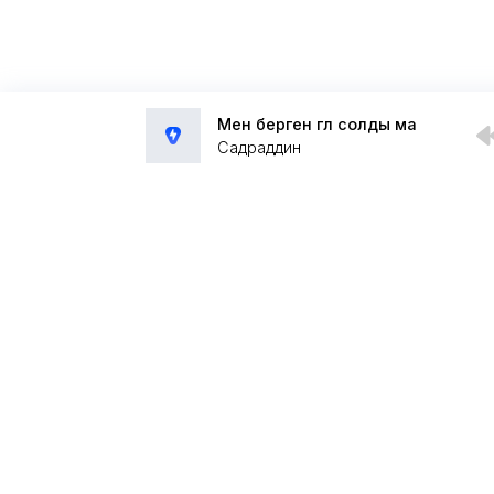
Мен берген гүл солды ма
Садраддин
Администрация:
admin@muzpub.com