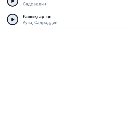
Садраддин
Ғашықтар күні
Ayau, Садраддин