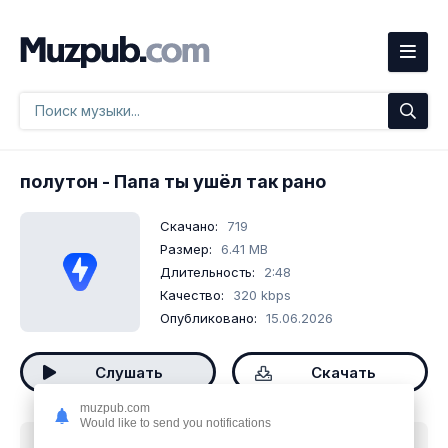
полутон
- Папа ты ушёл так рано
Скачано:
719
Размер:
6.41 MB
Длительность:
2:48
Качество:
320 kbps
Опубликовано:
15.06.2026
Слушать
Скачать
muzpub.com
Would like to send you notifications
Скачать песню
полутон - Папа ты ушёл так рано