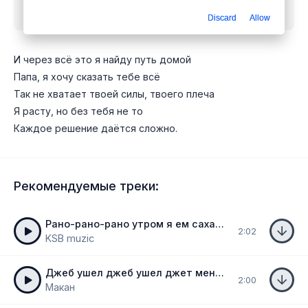
mp3 бесплатно
Discard
Allow
И через всё это я найду путь домой
Папа, я хочу сказать тебе всё
Так не хватает твоей силы, твоего плеча
Я расту, но без тебя не то
Каждое решение даётся сложно.
Рекомендуемые треки:
Рано-рано-рано утром я ем сахарную пудру
2:02
KSB muzic
Джеб ушел джеб ушел джет меня укачает Emirate
2:00
Макан