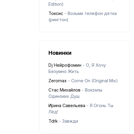
Edition)
Токсис
- Возьми телефон детка
(рингтон)
Новинки
Dj Нейрофомин
- О, Я Хочу
Безумно Жить
Zeromax
- Come On (Original Mix)
Стас Михайлов
- Вокзалы
Одиноких Душ
Ирина Савельева
- Я Огонь Ты
Лёд!
Tdrk
- Завжди