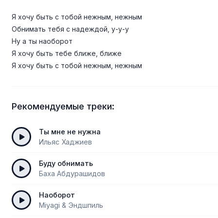
Я хочу быть с тобой нежным, нежным
Обнимать тебя с надеждой, у-у-у
Ну а ты наоборот
Я хочу быть тебе ближе, ближе
Я хочу быть с тобой нежным, нежным
Рекомендуемые треки:
Ты мне не нужна
Ильяс Хаджиев
Буду обнимать
Баха Абдурашидов
Наоборот
Miyagi & Эндшпиль