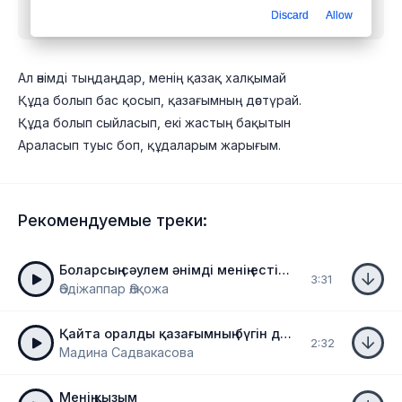
Discard
Allow
бесплатно
Ал әнімді тыңдаңдар, менің қазақ халқымай
Құда болып бас қосып, қазағымның дәстүрай.
Құда болып сыйласып, екі жастың бақытын
Араласып туыс боп, құдаларым жарығым.
Рекомендуемые треки:
Боларсың сәулем әнімді менің естіген
3:31
Әбдіжаппар Әлқожа
Қайта оралды қазағымның бүгін дәстүрлері-ай
2:32
Мадина Садвакасова
Менің қызым