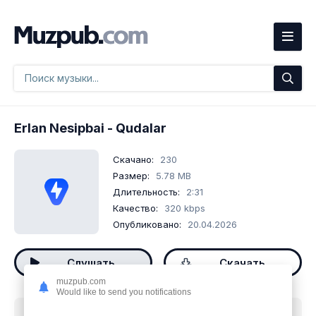
Erlan Nesipbai
- Qudalar
Скачано:
230
Размер:
5.78 MB
Длительность:
2:31
Качество:
320 kbps
Опубликовано:
20.04.2026
Слушать
Скачать
muzpub.com
Would like to send you notifications
Скачать песню
Erlan Nesipbai - Qudalar
mp3