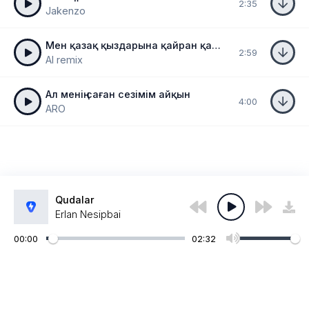
2:35
Jakenzo
Мен қазақ қыздарына қайран қалам
2:59
AI remix
Ал менің саған сезімім айқын
4:00
ARO
Qudalar
Erlan Nesipbai
00:00
02:32