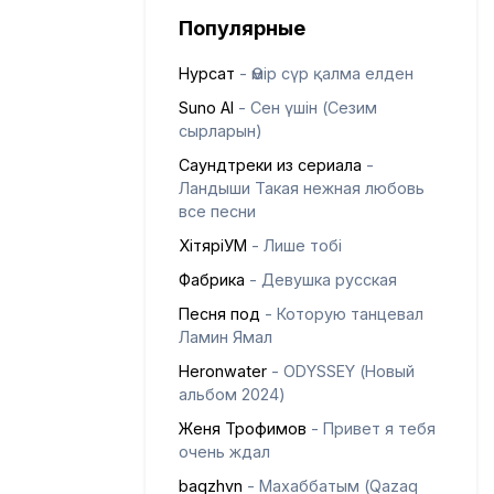
Популярные
Нурсат
- Өмір сүр қалма елден
Suno AI
- Сен үшін (Сезим
сырларын)
Саундтреки из сериала
-
Ландыши Такая нежная любовь
все песни
ХітяріУМ
- Лише тобі
Фабрика
- Девушка русская
Песня под
- Которую танцевал
Ламин Ямал
Heronwater
- ODYSSEY (Новый
альбом 2024)
Женя Трофимов
- Привет я тебя
очень ждал
baqzhvn
- Махаббатым (Qazaq