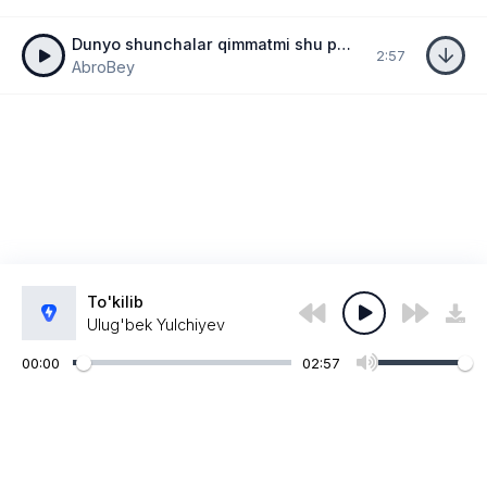
Dunyo shunchalar qimmatmi shu pulsiz zulmatmi
2:57
AbroBey
To'kilib
Ulug'bek Yulchiyev
00:00
02:57