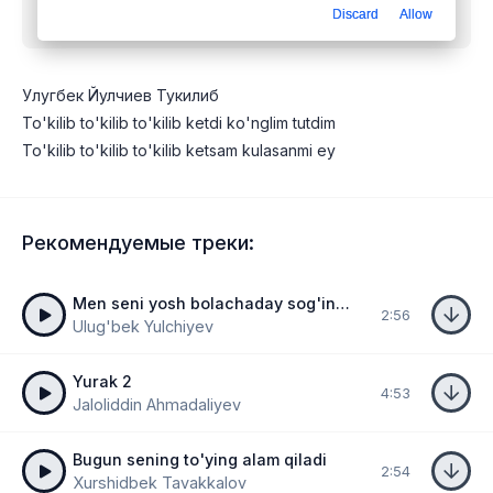
Discard
Allow
бесплатно
Улугбек Йулчиев Тукилиб
To'kilib to'kilib to'kilib ketdi ko'nglim tutdim
To'kilib to'kilib to'kilib ketsam kulasanmi ey
Рекомендуемые треки:
Men seni yosh bolachaday sog'indim
2:56
Ulug'bek Yulchiyev
Yurak 2
4:53
Jaloliddin Ahmadaliyev
Bugun sening to'ying alam qiladi
2:54
Xurshidbek Tavakkalov