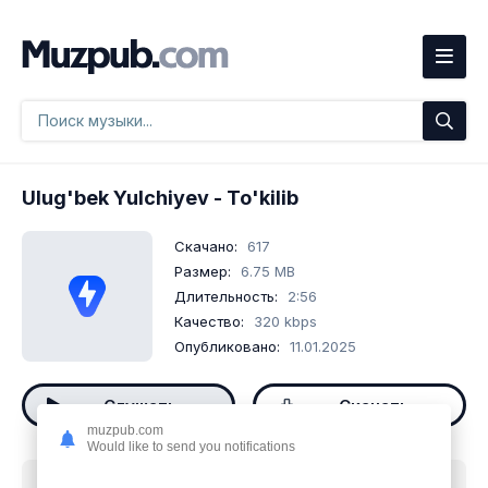
Ulug'bek Yulchiyev
- To'kilib
Скачано:
617
Размер:
6.75 MB
Длительность:
2:56
Качество:
320 kbps
Опубликовано:
11.01.2025
Слушать
Скачать
muzpub.com
Would like to send you notifications
Скачать песню
Ulug'bek Yulchiyev - To'kilib
mp3