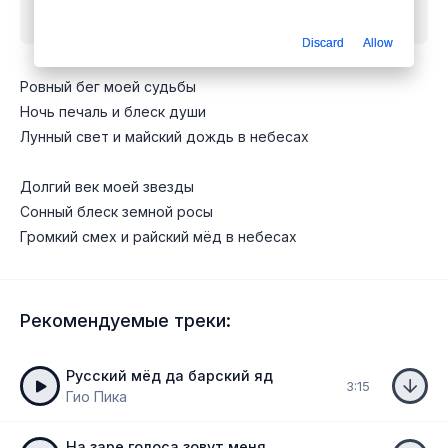
mp3 бесплатно
Discard
Allow
Ровный бег моей судьбы
Ночь печаль и блеск души
Лунный свет и майский дождь в небесах
Долгий век моей звезды
Сонный блеск земной росы
Громкий смех и райский мёд в небесах
Рекомендуемые треки:
Русский мёд да барский яд
3:15
Гио Пика
На заре голоса зовут меня