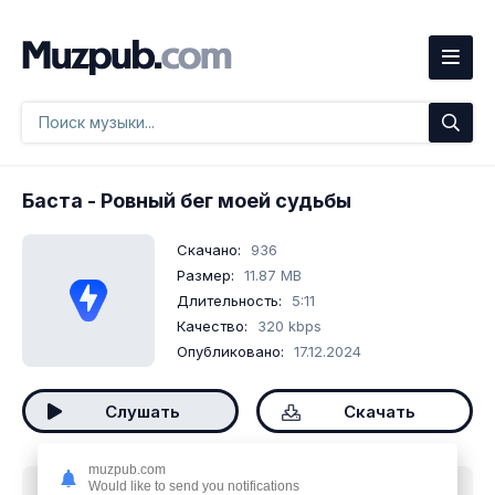
Баста
- Ровный бег моей судьбы
Скачано:
936
Размер:
11.87 MB
Длительность:
5:11
Качество:
320 kbps
Опубликовано:
17.12.2024
Слушать
Скачать
muzpub.com
Would like to send you notifications
Скачать песню
Баста - Ровный бег моей судьбы