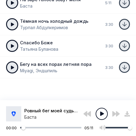
5:11
Баста
Тёмная ночь холодный дождь
3:30
Турпал Абдулкеримов
Спасибо Боже
3:30
Татьяна Буланова
Бегу на всех порах летняя пора
3:30
Miyagi, Эндшпиль
Ровный бег моей судьбы
Баста
00:00
05:11