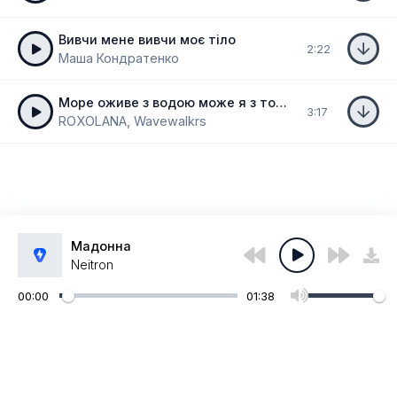
Вивчи мене вивчи моє тіло
2:22
Маша Кондратенко
Море оживе з водою може я з тобою
3:17
ROXOLANA, Wavewalkrs
Мадонна
Neitron
00:00
01:38