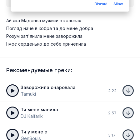
Discard
Allow
Ай яка Мадонна мужики в колонах
Погляд наче в кобра та до мене добра
Розум зап'янила мене заворожила
І моє серденько до себе причепила
Рекомендуемые треки:
Заворожила очаровала
2:22
Tamuki
Ти мене манила
2:57
DJ Kaifarik
Ти у мене є
3:17
GenSouls