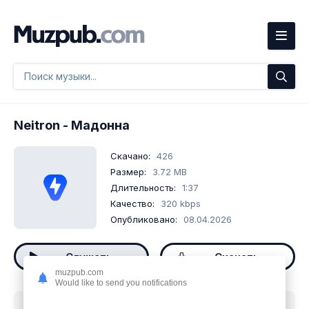
Neitron
- Мадонна
Скачано:
426
Размер:
3.72 MB
Длительность:
1:37
Качество:
320 kbps
Опубликовано:
08.04.2026
Слушать
Скачать
muzpub.com
Would like to send you notifications
Скачать песню
Neitron - Мадонна
mp3 бесплатно