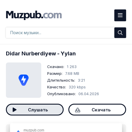
Didar Nurberdiyew
- Yylan
Скачано:
1 263
Размер:
7.68 MB
Длительность:
3:21
Качество:
320 kbps
Опубликовано:
06.04.2026
Слушать
Скачать
muzpub.com
Скачать песню
Didar Nurberdiyew - Yylan
mp3