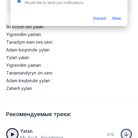
Would like to send you notifications
бесплатно
Discard
Allow
İki sözün biri yalan
Yigrendim yaman
Tanadym men inni seni
Adam keşninde yylan
Yylan yalan
Yigrendim yaman
Tanamandyryn ön seni
Adam keşbinde yylan
Zaherli yylan
Рекомендуемые треки:
Yalan
3:12
Mc Scull , Paradigma