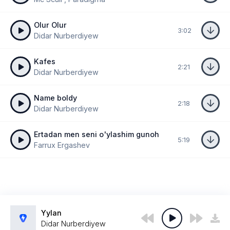
Olur Olur
3:02
Didar Nurberdiyew
Kafes
2:21
Didar Nurberdiyew
Name boldy
2:18
Didar Nurberdiyew
Ertadan men seni o'ylashim gunoh
5:19
Farrux Ergashev
Yylan
Didar Nurberdiyew