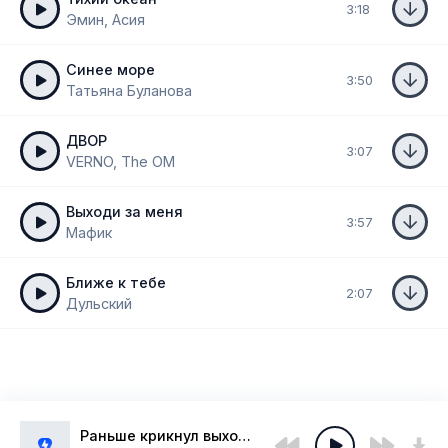
3:18
Эмин, Асия
Синее море
3:50
Татьяна Буланова
ДВОР
3:07
VERNO, The OM
Выходи за меня
3:57
Мафик
Ближе к тебе
2:07
Дульский
Раньше крикнул выходи и уже собрался двор