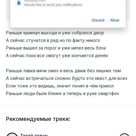
muzpub.com
Would like to send you notifications
Скачать песню
Тихий Ход - Раньше крикнул
выходи и уже собрался двор
mp3 бесплатно
Discard
Allow
Раньше крикнул выходи и уже собрался двор
А сейчас стучатся в ряд но по факту никого
Раньше вышел за порог и уже кипел весь блок
А сейчас пока все смогут уже кончается денёк
Раньше лавка мячи смех и весь движ без лишних тем
А сейчас встречаться сложно будто это квест для всех
Если тоже это видишь, значит понял в чём прикол
Раньше люди были ближе а теперь в руке смартфон
Рекомендуемые треки:
Тихий океан