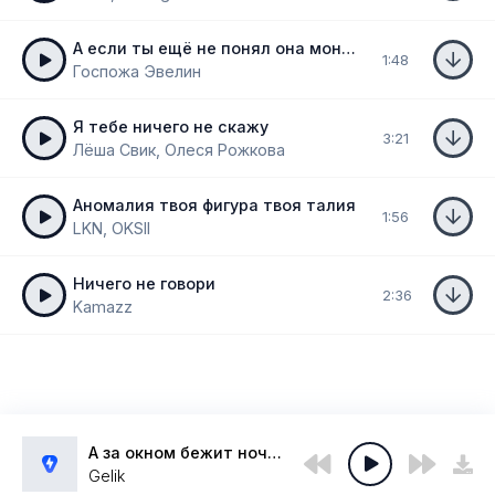
А если ты ещё не понял она монстр
1:48
Госпожа Эвелин
Я тебе ничего не скажу
3:21
Лёша Свик, Олеся Рожкова
Аномалия твоя фигура твоя талия
1:56
LKN, OKSII
Ничего не говори
2:36
Kamazz
А за окном бежит ночь по улицам
Gelik