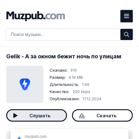
Gelik
- А за окном бежит ночь по улицам
Скачано:
610
Размер:
4.19 MB
Длительность:
1:49
Качество:
320 kbps
Опубликовано:
17.12.2024
Слушать
Скачать
muzpub.com
Скачать песню
Gelik - А за окном бежит ночь по