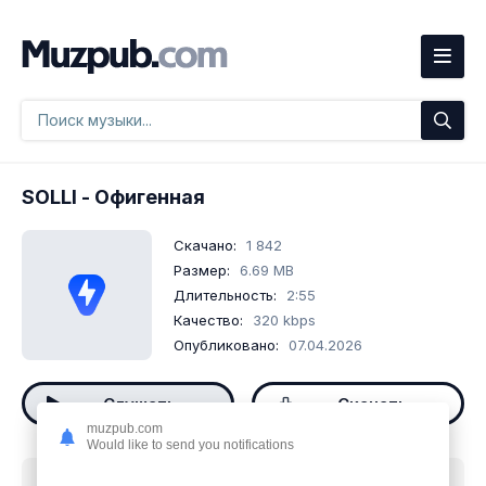
SOLLI
- Офигенная
Скачано:
1 842
Размер:
6.69 MB
Длительность:
2:55
Качество:
320 kbps
Опубликовано:
07.04.2026
Слушать
Скачать
muzpub.com
Would like to send you notifications
Скачать песню
SOLLI - Офигенная
mp3 бесплатно