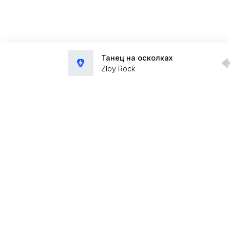
Танец на осколках
Zloy Rock
Администрация:
admin@muzpub.com