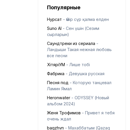
Популярные
Нурсат
- Өмір сүр қалма елден
Suno AI
- Сен үшін (Сезим
сырларын)
Саундтреки из сериала
-
Ландыши Такая нежная любовь
все песни
ХітяріУМ
- Лише тобі
Фабрика
- Девушка русская
Песня под
- Которую танцевал
Ламин Ямал
Heronwater
- ODYSSEY (Новый
альбом 2024)
Женя Трофимов
- Привет я тебя
очень ждал
baqzhvn
- Махаббатым (Qazaq