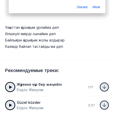
Скачать песню
Елдос Жанузак - Уақыттан қорықтым
Discard
Allow
ұрлайма деп
mp3 бесплатно
Уақыттан қорықтым ұрлайма деп
Өлшеулі өмірді сынайма деп
Байлықтан қорықтым жолы аздырар
Көзімді байлап тастайды ма деп
Рекомендуемые треки:
Жүрекке күш бер жеңейін
1:17
Елдос Жанузак
Güzel kózder
2:27
Елдос Жанузак