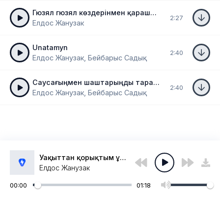
Гюзял гюзял көздерінмен қарашы маған
2:27
Елдос Жанузак
Unatamyn
2:40
Елдос Жанузак, Бейбарыс Садық
Саусағыңмен шаштарыңды тараған
2:40
Елдос Жанузак, Бейбарыс Садық
Уақыттан қорықтым ұрлайма деп
Елдос Жанузак
00:00
01:18