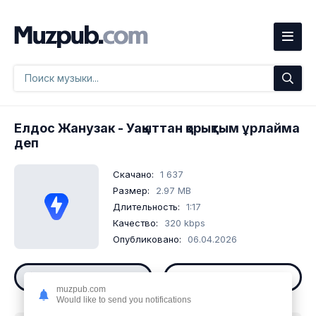
Елдос Жанузак
- Уақыттан қорықтым ұрлайма
деп
Скачано:
1 637
Размер:
2.97 MB
Длительность:
1:17
Качество:
320 kbps
Опубликовано:
06.04.2026
Слушать
Скачать
muzpub.com
Would like to send you notifications