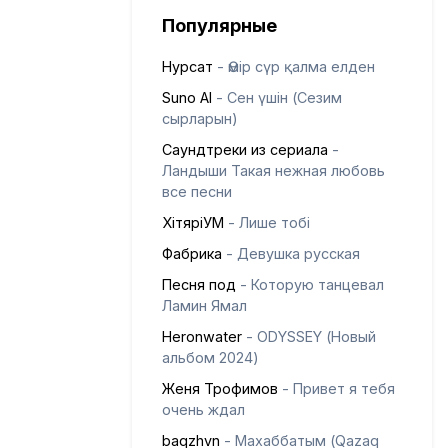
Популярные
Нурсат
- Өмір сүр қалма елден
Suno AI
- Сен үшін (Сезим
сырларын)
Саундтреки из сериала
-
Ландыши Такая нежная любовь
все песни
ХітяріУМ
- Лише тобі
Фабрика
- Девушка русская
Песня под
- Которую танцевал
Ламин Ямал
Heronwater
- ODYSSEY (Новый
альбом 2024)
Женя Трофимов
- Привет я тебя
очень ждал
baqzhvn
- Махаббатым (Qazaq