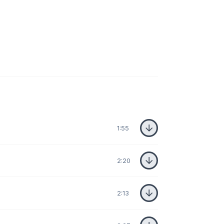
1:55
2:20
2:13