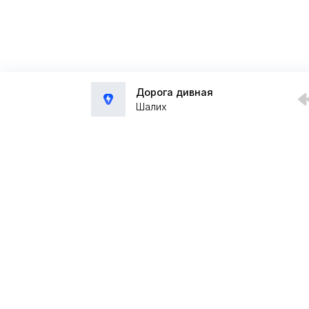
Дорога дивная
Шалих
Администрация:
admin@muzpub.com