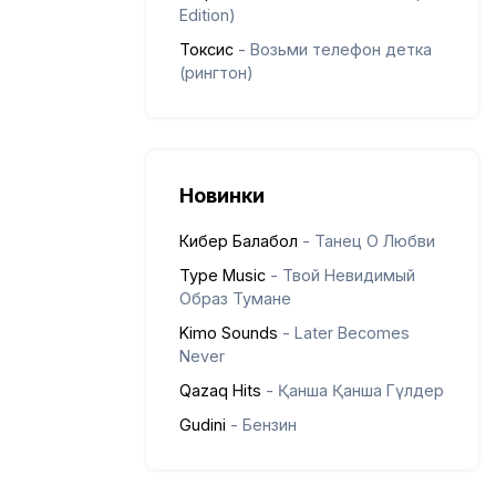
Edition)
Токсис
- Возьми телефон детка
(рингтон)
Новинки
Кибер Балабол
- Танец О Любви
Type Music
- Твой Невидимый
Образ Тумане
Kimo Sounds
- Later Becomes
Never
Qazaq Hits
- Қанша Қанша Гүлдер
Gudini
- Бензин