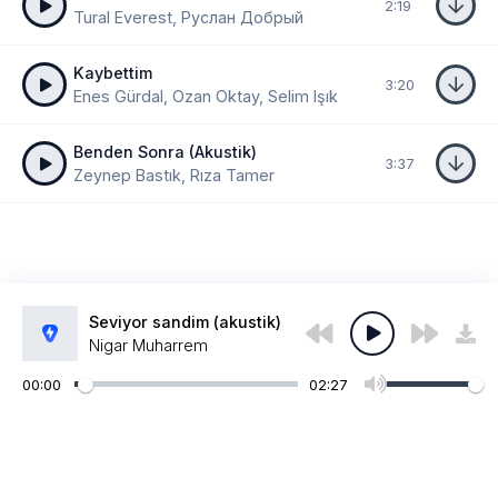
2:19
Tural Everest, Руслан Добрый
Kaybettim
3:20
Enes Gürdal, Ozan Oktay, Selim Işık
Benden Sonra (Akustik)
3:37
Zeynep Bastık, Rıza Tamer
Seviyor sandim (akustik)
Nigar Muharrem
00:00
02:27