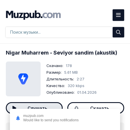
Nigar Muharrem
- Seviyor sandim (akustik)
Скачано:
178
Размер:
5.61 MB
Длительность:
2:27
Качество:
320 kbps
Опубликовано:
01.04.2026
Слушать
Скачать
muzpub.com
Would like to send you notifications
Скачать песню
Nigar Muharrem - Seviyor sandim