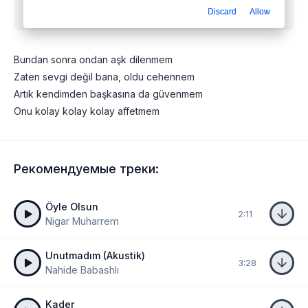
Discard
Allow
(akustik)
mp3 бесплатно
Bundan sonra ondan aşk dilenmem
Zaten sevgi değil bana, oldu cehennem
Artık kendimden başkasına da güvenmem
Onu kolay kolay kolay affetmem
Рекомендуемые треки:
Öyle Olsun
2:11
Nigar Muharrem
Unutmadım (Akustik)
3:28
Nahide Babashlı
Kader