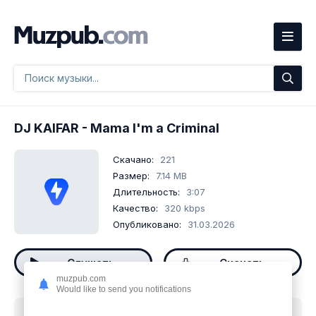
DJ KAIFAR
- Mama I'm a Criminal
Скачано:
221
Размер:
7.14 MB
Длительность:
3:07
Качество:
320 kbps
Опубликовано:
31.03.2026
Слушать
Скачать
muzpub.com
Would like to send you notifications
Скачать песню
DJ KAIFAR - Mama I'm a Criminal
mp3