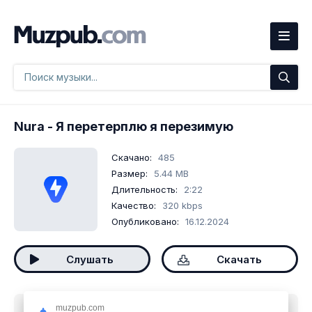
Nura
- Я перетерплю я перезимую
Скачано:
485
Размер:
5.44 MB
Длительность:
2:22
Качество:
320 kbps
Опубликовано:
16.12.2024
Слушать
Скачать
muzpub.com
Скачать песню
Nura - Я перетерплю я перезимую