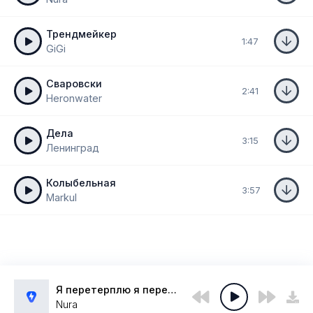
Трендмейкер
1:47
GiGi
Сваровски
2:41
Heronwater
Дела
3:15
Ленинград
Колыбельная
3:57
Markul
Я перетерплю я перезимую
Nura