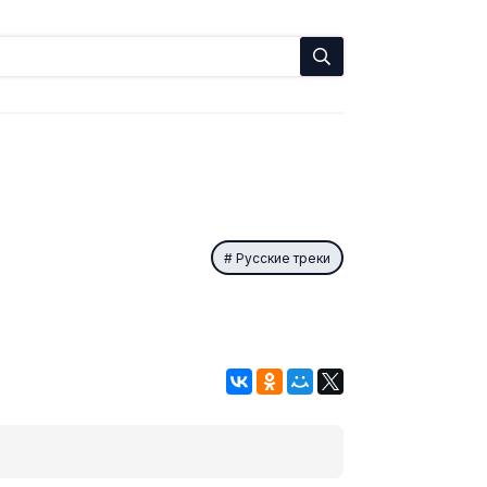
Русские треки