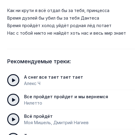
Как ни крути я всё отдал бы за тебя, принцесса
Время дуэлей бы убил бы за тебя Дантеса
Время пройдёт холод уйдёт родная лёд потает
Нас с тобой никто не найдёт хоть нас и весь мир знает
Рекомендуемые треки:
А снег все тает тает тает
Алекс Ч
Все пройдет пройдет и мы вернемся
Нилетто
Всё пройдёт
Моя Мишель, Дмитрий Нагиев