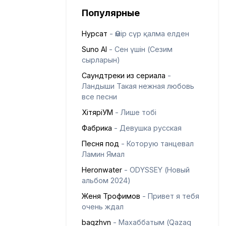
Популярные
Нурсат
- Өмір сүр қалма елден
Suno AI
- Сен үшін (Сезим
сырларын)
Саундтреки из сериала
-
Ландыши Такая нежная любовь
все песни
ХітяріУМ
- Лише тобі
Фабрика
- Девушка русская
Песня под
- Которую танцевал
Ламин Ямал
Heronwater
- ODYSSEY (Новый
альбом 2024)
Женя Трофимов
- Привет я тебя
очень ждал
baqzhvn
- Махаббатым (Qazaq