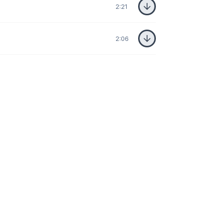
2:21
2:06