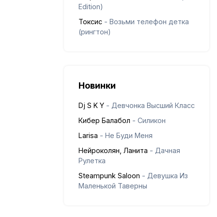
Edition)
Токсис
- Возьми телефон детка
(рингтон)
Новинки
Dj S K Y
- Девчонка Высший Класс
Кибер Балабол
- Силикон
Larisa
- Не Буди Меня
Нейроколян, Ланита
- Дачная
Рулетка
Steampunk Saloon
- Девушка Из
Маленькой Таверны