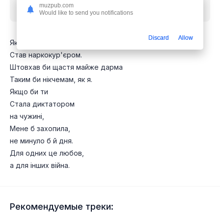
muzpub.com
бесплатно
Would like to send you notifications
Discard
Allow
Якщо би я
Став наркокур'єром.
Штовхав би щастя майже дарма
Таким би нікчемам, як я.
Якщо би ти
Стала диктатором
на чужині,
Мене б захопила,
не минуло б й дня.
Для одних це любов,
а для інших війна.
Рекомендуемые треки: