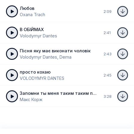
Любов
2:09
Oxana Trach
В ОБІЙМАХ
2:41
Volodymyr Dantes
Пісня яку має виконати чоловік
2:43
Volodymyr Dantes, Dema
просто кохаю
2:45
VOLODYMYR DANTES
Запомни ты меня таким таким придурком
3:28
Макс Корж