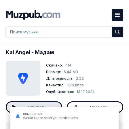
Kai Angel
- Мадам
Скачано:
414
Размер:
5.44 MB
Длительность:
2:22
Качество:
320 kbps
Опубликовано:
13.12.2024
Слушать
Скачать
muzpub.com
Would like to send you notifications
Скачать песню
Kai Angel - Мадам
mp3 бесплатно