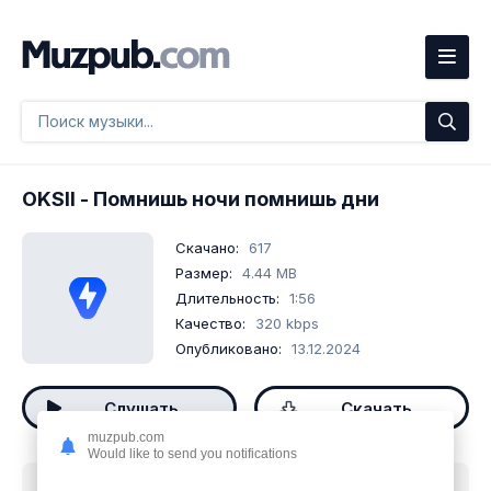
OKSII
- Помнишь ночи помнишь дни
Скачано:
617
Размер:
4.44 MB
Длительность:
1:56
Качество:
320 kbps
Опубликовано:
13.12.2024
Слушать
Скачать
muzpub.com
Would like to send you notifications
Скачать песню
OKSII - Помнишь ночи помнишь