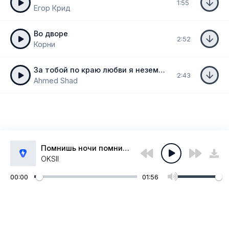
1:55
Егор Крид
Во дворе
2:52
Корни
За тобой по краю любви я неземной
2:43
Ahmed Shad
Помнишь ночи помнишь дни
OKSII
00:00
01:56