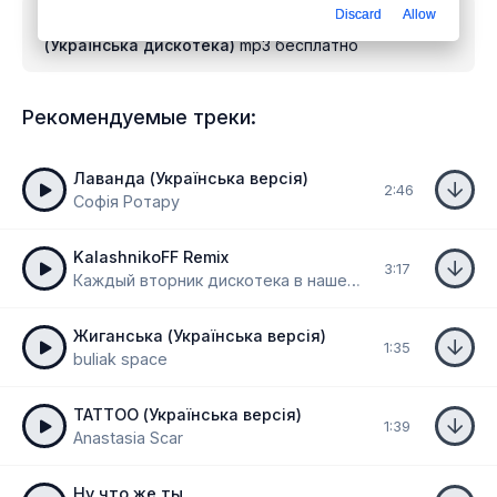
Discard
Allow
Скачать песню
Roland Orban, Dj DIIA - Шо файно
(Українська дискотека)
mp3 бесплатно
Рекомендуемые треки:
Лаванда (Українська версія)
2:46
Софія Ротару
KalashnikoFF Remix
3:17
Каждый вторник дискотека в нашем клубе заводском
Жиганська (Українська версія)
1:35
buliak space
TATTOO (Українська версія)
1:39
Anastasia Scar
Ну что же ты