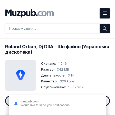
Roland Orban, Dj DIIA
- Шо файно (Українська
дискотека)
Скачано:
1 246
Размер:
7.42 MB
Длительность:
3:14
Качество:
320 kbps
Опубликовано:
18.02.2026
Слушать
Скачать
muzpub.com
Would like to send you notifications