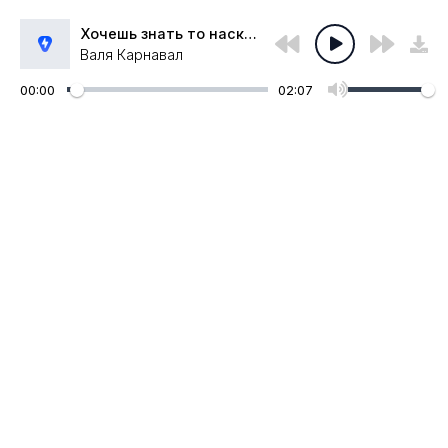
Хочешь знать то насколько к тебе тянет так сильно
Валя Карнавал
00:00
02:07
Администрация:
admin@muzpub.com