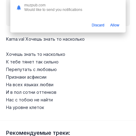
muzpub.com
Скачать песню
Валя Карнавал - Хочешь знать то
Would like to send you notifications
насколько к тебе тянет так сильно
mp3
бесплатно
Discard
Allow
Karna.val Хочешь знать то насколько
Хочешь знать то насколько
К тебе тянет так сильно
Перепутать с любовью
Признаки асфиксии
На всех языках любви
И в пол сотни оттенков
Нас с тобою не найти
На уровне клеток
Рекомендуемые треки: