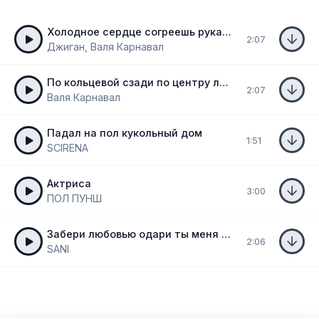
Холодное сердце согреешь руками
2:07
Джиган, Валя Карнавал
По кольцевой сзади по центру летим
2:07
Валя Карнавал
Падал на пол кукольный дом
1:51
SCIRENA
Актриса
3:00
ПОЛ ПУНШ
Забери любовью одари ты меня до зари
2:06
SANI