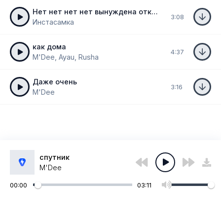
Нет нет нет нет вынуждена отказаться
3:08
Инстасамка
как дома
4:37
M'Dee, Ayau, Rusha
Даже очень
3:16
M'Dee
спутник
M'Dee
00:00
03:11