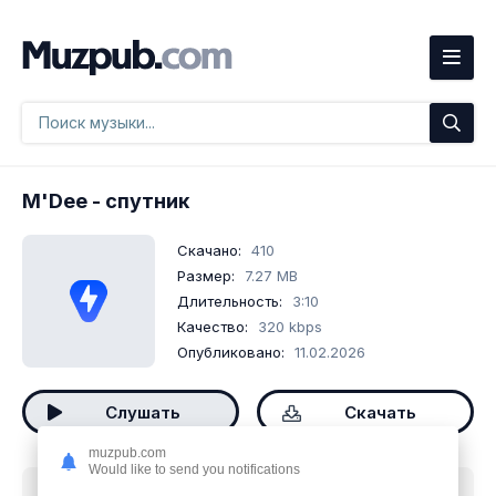
M'Dee
- спутник
Скачано:
410
Размер:
7.27 MB
Длительность:
3:10
Качество:
320 kbps
Опубликовано:
11.02.2026
Слушать
Скачать
muzpub.com
Would like to send you notifications
Скачать песню
M'Dee - спутник
mp3 бесплатно