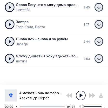
Слава Богу что я могу дома проснуться
3:45
HammAli
Завтра
3:17
Егор Крид, Баста
Снова ночь снова я за рулём
2:44
Janaga
Я хочу дышать я хочу вдыхать волны
4:53
летяга
А может ночь не торопить
Александр Серов
00:00
04:37