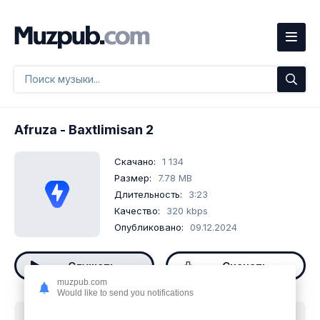
Afruza
- Baxtlimisan 2
Скачано:
1 134
Размер:
7.78 MB
Длительность:
3:23
Качество:
320 kbps
Опубликовано:
09.12.2024
Слушать
Скачать
muzpub.com
Would like to send you notifications
Скачать песню
Afruza - Baxtlimisan 2
mp3