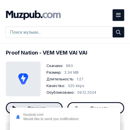
Proof Nation
- VEM VEM VAI VAI
Скачано:
683
Размер:
3.34 MB
Длительность:
1:27
Качество:
320 kbps
Опубликовано:
09.12.2024
Слушать
Скачать
muzpub.com
Would like to send you notifications
Скачать песню
Proof Nation - VEM VEM VAI VAI
mp3