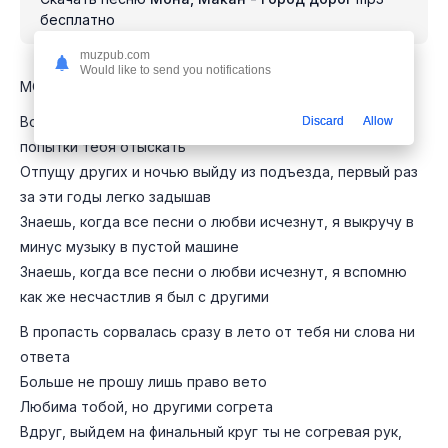
бесплатно
muzpub.com
Would like to send you notifications
MONA, MACAN - Город дорог
Воу когда все песни о любви исчезнут, я отпущу
Discard
Allow
попытки тебя отыскать
Отпущу других и ночью выйду из подъезда, первый раз
за эти годы легко задышав
Знаешь, когда все песни о любви исчезнут, я выкручу в
минус музыку в пустой машине
Знаешь, когда все песни о любви исчезнут, я вспомню
как же несчастлив я был с другими
В пропасть сорвалась сразу в лето от тебя ни слова ни
ответа
Больше не прошу лишь право вето
Любима тобой, но другими согрета
Вдруг, выйдем на финальный круг ты не согревая рук,