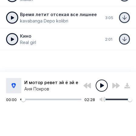
Время летит отсекая все лишнее
3:05
kavabanga Depo kolibri
Кино
2:01
Real girl
И мотор ревет эй ё эй е
Аня Покров
00:00
02:28