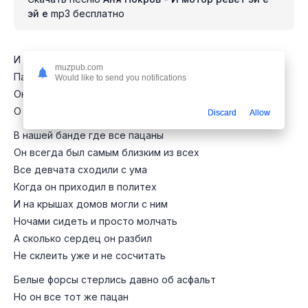
эй е
mp3 бесплатно
И мотор ревет эй ё эй ё
muzpub.com
Пацан летит увидеть её её
Would like to send you notifications
Он на мели но намутил на кино
О них базарит весь район весь район
Discard
Allow
В нашей банде где все пацаны
Он всегда был самым близким из всех
Все девчата сходили с ума
Когда он приходил в политех
И на крышах домов могли с ним
Ночами сидеть и просто молчать
А сколько сердец он разбил
Не склеить уже и не сосчитать
Белые форсы стерлись давно об асфальт
Но он все тот же пацан