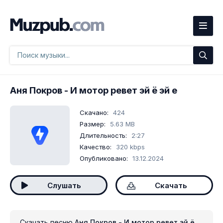
Аня Покров
- И мотор ревет эй ё эй е
Скачано:
424
Размер:
5.63 MB
Длительность:
2:27
Качество:
320 kbps
Опубликовано:
13.12.2024
Слушать
Скачать
Скачать песню
Аня Покров - И мотор ревет эй ё