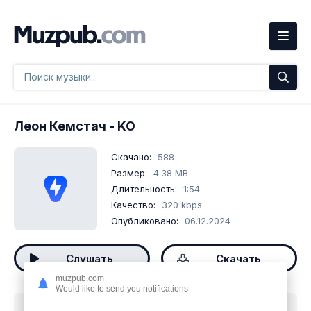
Леон Кемстач
- KO
Скачано:
588
Размер:
4.38 MB
Длительность:
1:54
Качество:
320 kbps
Опубликовано:
06.12.2024
Слушать
Скачать
muzpub.com
Would like to send you notifications
Скачать песню
Леон Кемстач - KO
mp3 бесплатно