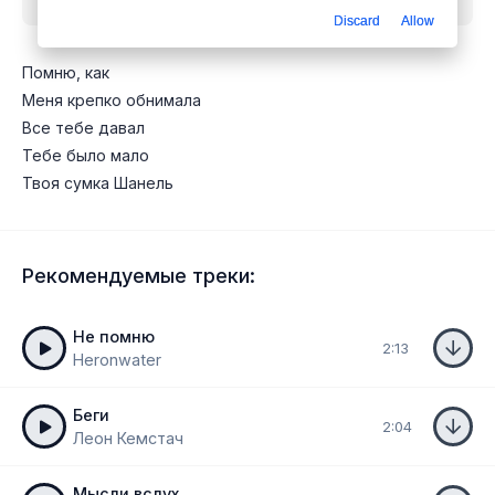
Discard
Allow
Помню, как
Меня крепко обнимала
Все тебе давал
Тебе было мало
Твоя сумка Шанель
Рекомендуемые треки:
Не помню
2:13
Heronwater
Беги
2:04
Леон Кемстач
Мысли вслух