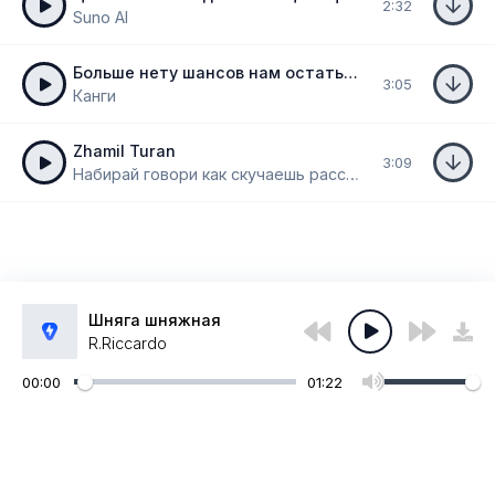
2:32
Suno AI
Больше нету шансов нам остаться вдвоём
3:05
Канги
Zhamil Turan
3:09
Набирай говори как скучаешь расскажи только
Шняга шняжная
R.Riccardo
00:00
01:22