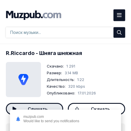
R.Riccardo
- Шняга шняжная
Скачано:
1 291
Размер:
3.14 MB
Длительность:
1:22
Качество:
320 kbps
Опубликовано:
17.01.2026
Слушать
Скачать
muzpub.com
Would like to send you notifications
Скачать песню
R.Riccardo - Шняга шняжная
mp3