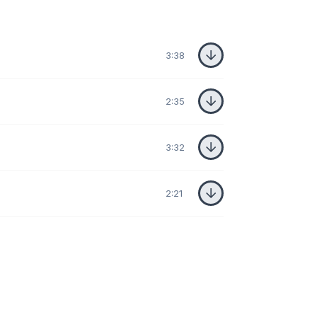
3:38
2:35
3:32
2:21