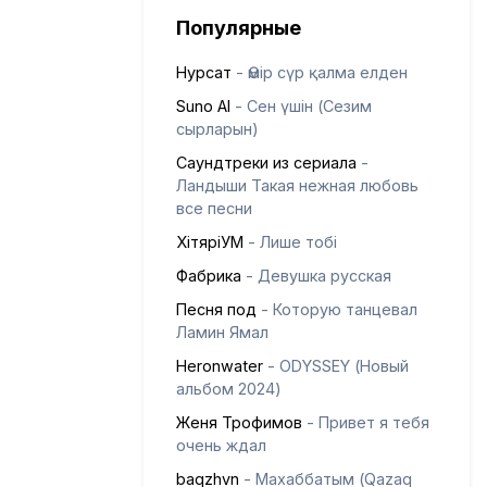
Популярные
Нурсат
- Өмір сүр қалма елден
Suno AI
- Сен үшін (Сезим
сырларын)
Саундтреки из сериала
-
Ландыши Такая нежная любовь
все песни
ХітяріУМ
- Лише тобі
Фабрика
- Девушка русская
Песня под
- Которую танцевал
Ламин Ямал
Heronwater
- ODYSSEY (Новый
альбом 2024)
Женя Трофимов
- Привет я тебя
очень ждал
baqzhvn
- Махаббатым (Qazaq