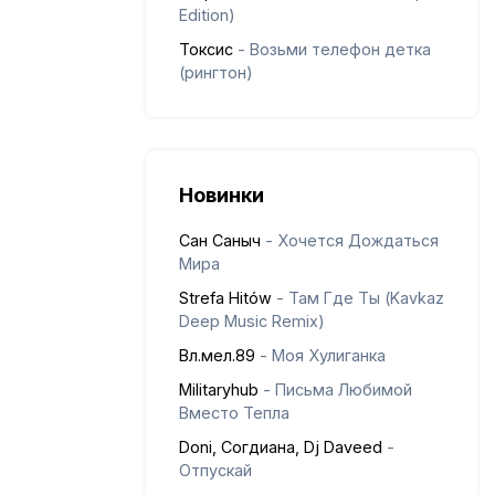
Edition)
Токсис
- Возьми телефон детка
(рингтон)
Новинки
Сан Саныч
- Хочется Дождаться
Мира
Strefa Hitów
- Там Где Ты (Kavkaz
Deep Music Remix)
Вл.мел.89
- Моя Хулиганка
Militaryhub
- Письма Любимой
Вместо Тепла
Doni, Согдиана, Dj Daveed
-
Отпускай