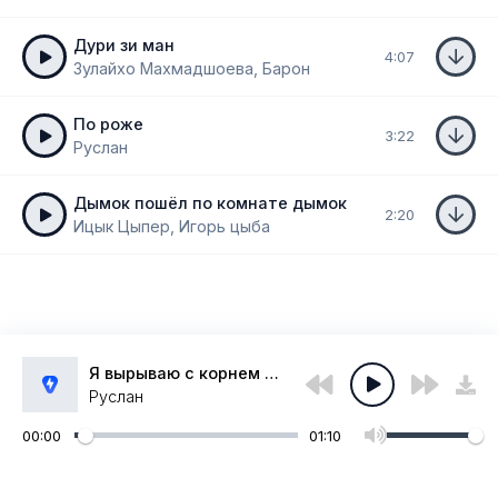
Дури зи ман
4:07
Зулайхо Махмадшоева, Барон
По роже
3:22
Руслан
Дымок пошёл по комнате дымок
2:20
Ицык Цыпер, Игорь цыба
Я вырываю с корнем блядь остатки
Руслан
00:00
01:10