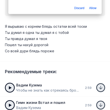
Скачать песню
Руслан - Я вырываю с корнем
Discard
Allow
блядь остатки
mp3 бесплатно
Я вырываю с корнем блядь остатки всей тоски
Ты думал я одна ты думал я с тобой
Ты правда думал я твоя
Пошел ты нахуй дорогой
Со всей дури блядь пороже
Рекомендуемые треки:
Вадим Кузема
2:59
Чтобы не знать как отрекаясь бросают друзья
Гимн жизни Встал и пошел
2:59
Вадим Кузема