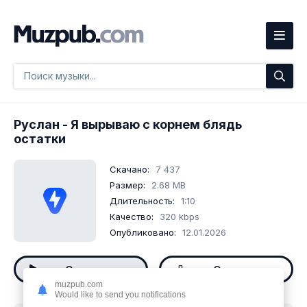
Руслан
- Я вырываю с корнем блядь
остатки
Скачано:
7 437
Размер:
2.68 MB
Длительность:
1:10
Качество:
320 kbps
Опубликовано:
12.01.2026
Слушать
Скачать
muzpub.com
Would like to send you notifications