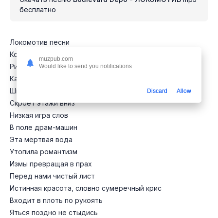
бесплатно
Локомотив песни
Колёсами искрит
muzpub.com
Ритм этой самой песни
Would like to send you notifications
Как проволокой сшит
Шитый, крытый ДНК текст
Discard
Allow
Скроет этажи вниз
Низкая игра слов
В поле драм-машин
Эта мёртвая вода
Утопила романтизм
Измы превращая в прах
Перед нами чистый лист
Истинная красота, словно сумеречный крис
Входит в плоть по рукоять
Яться поздно не стыдись