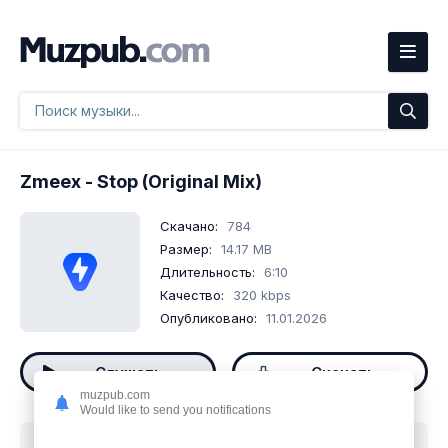
Zmeex
- Stop (Original Mix)
Скачано:
784
Размер:
14.17 MB
Длительность:
6:10
Качество:
320 kbps
Опубликовано:
11.01.2026
Слушать
Скачать
muzpub.com
Would like to send you notifications
Скачать песню
Zmeex - Stop (Original Mix)
mp3