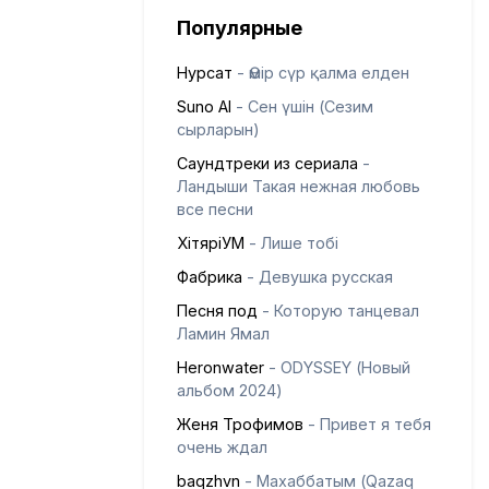
Популярные
Нурсат
- Өмір сүр қалма елден
Suno AI
- Сен үшін (Сезим
сырларын)
Саундтреки из сериала
-
Ландыши Такая нежная любовь
все песни
ХітяріУМ
- Лише тобі
Фабрика
- Девушка русская
Песня под
- Которую танцевал
Ламин Ямал
Heronwater
- ODYSSEY (Новый
альбом 2024)
Женя Трофимов
- Привет я тебя
очень ждал
baqzhvn
- Махаббатым (Qazaq