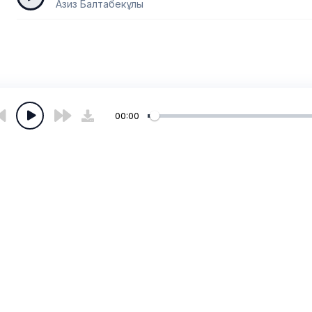
Азиз Балтабекұлы
00:00