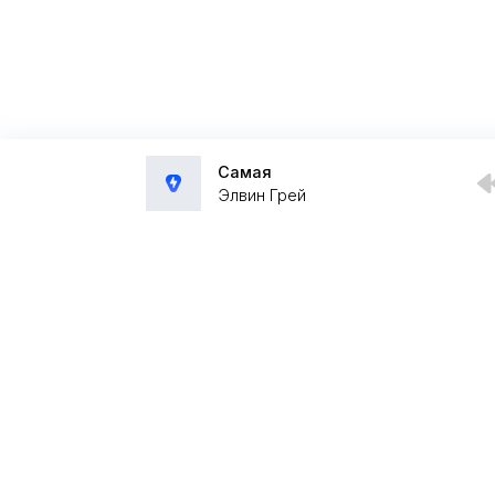
Самая
Элвин Грей
Администрация:
admin@muzpub.com