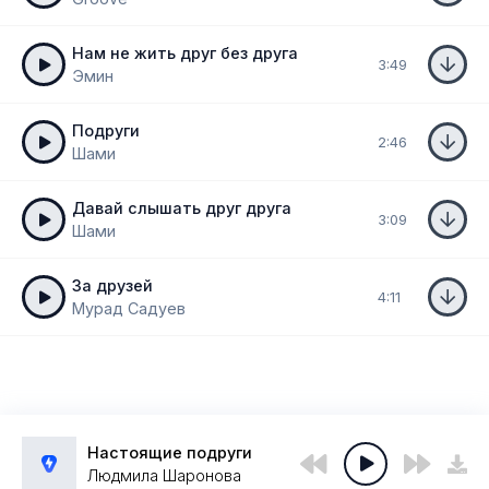
Нам не жить друг без друга
3:49
Эмин
Подруги
2:46
Шами
Давай слышать друг друга
3:09
Шами
За друзей
4:11
Мурад Садуев
Настоящие подруги
Людмила Шаронова