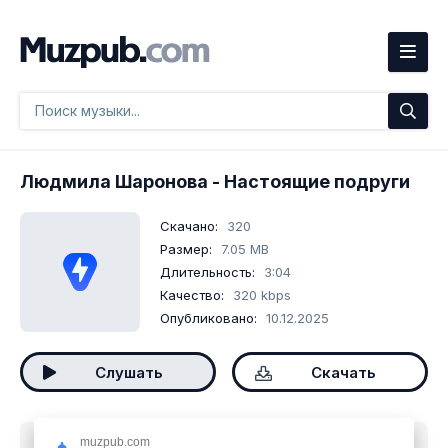
Людмила Шаронова
- Настоящие подруги
Скачано:
320
Размер:
7.05 MB
Длительность:
3:04
Качество:
320 kbps
Опубликовано:
10.12.2025
Слушать
Скачать
muzpub.com
Скачать песню
Людмила Шаронова - Настоящие