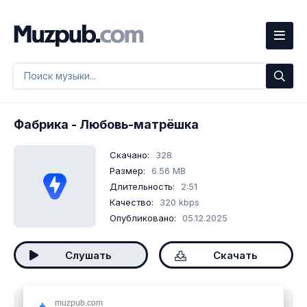
Фабрика
- Любовь-матрёшка
Скачано:
328
Размер:
6.56 MB
Длительность:
2:51
Качество:
320 kbps
Опубликовано:
05.12.2025
Слушать
Скачать
muzpub.com
Скачать песню
Фабрика - Любовь-матрёшка
mp3