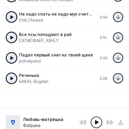
Не надо спать не надо мух считать
2:44
Chili Cheese
Все псы попадают в рай
4:10
САТИСФАЕР, ASHLY.
Падал первый снег на твоей щеке
2:45
​polnalyubvi
Реченька
2:28
БАЮН, Bogdan
Любовь-матрёшка
Фабрика