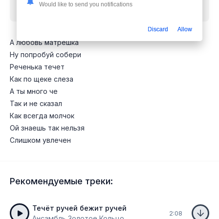
Would like to send you notifications
бесплатно
Discard
Allow
А любовь матрешка
Ну попробуй собери
Реченька течет
Как по щеке слеза
А ты много че
Так и не сказал
Как всегда молчок
Ой знаешь так нельзя
Слишком увлечен
Рекомендуемые треки:
Течёт ручей бежит ручей
2:08
Ансамбль Золотое Кольцо