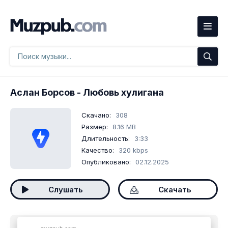
Аслан Борсов
- Любовь хулигана
Скачано:
308
Размер:
8.16 MB
Длительность:
3:33
Качество:
320 kbps
Опубликовано:
02.12.2025
Слушать
Скачать
Скачать песню
Аслан Борсов - Любовь хулигана