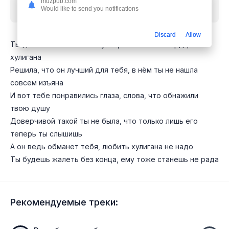
muzpub.com
Would like to send you notifications
mp3 бесплатно
Discard
Allow
Ты девочка совсем не глупая, а полюбила сердцем
хулигана
Решила, что он лучший для тебя, в нём ты не нашла
совсем изъяна
И вот тебе понравились глаза, слова, что обнажили
твою душу
Доверчивой такой ты не была, что только лишь его
теперь ты слышишь
А он ведь обманет тебя, любить хулигана не надо
Ты будешь жалеть без конца, ему тоже станешь не рада
Рекомендуемые треки: