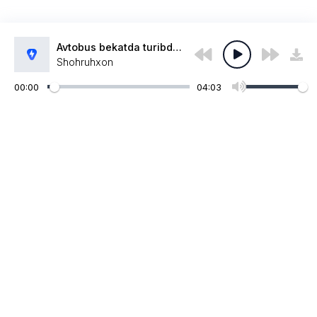
Avtobus bekatda turibdi bir pari
Shohruhxon
00:00
04:03
Администрация:
admin@muzpub.com