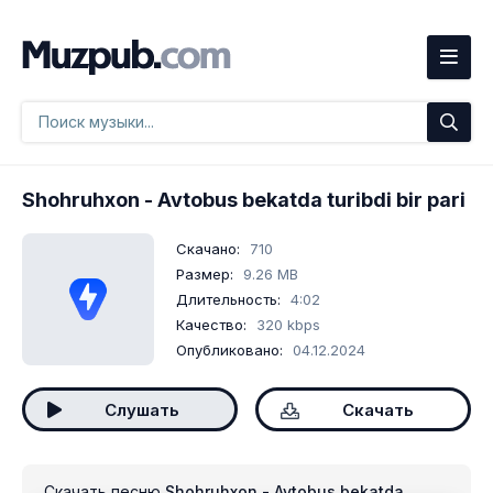
Shohruhxon
- Avtobus bekatda turibdi bir pari
Скачано:
710
Размер:
9.26 MB
Длительность:
4:02
Качество:
320 kbps
Опубликовано:
04.12.2024
Слушать
Скачать
Скачать песню
Shohruhxon - Avtobus bekatda