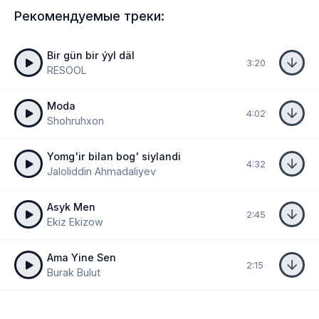
Рекомендуемые треки:
Bir gün bir ýyl däl
3:20
RESOOL
Moda
4:02
Shohruhxon
Yomg'ir bilan bog' siylandi
4:32
Jaloliddin Ahmadaliyev
Asyk Men
2:45
Ekiz Ekizow
Ama Yine Sen
2:15
Burak Bulut