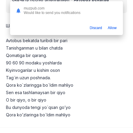
turibdi bir pari
mp3 бесплатно
muzpub.com
Would like to send you notifications
Шохруххон Автобус бекатда турипди бир пари
Discard
Allow
Avtobus bekatda turibdi bir pari
Tanishganman u bilan chatda
Qomatiga bir qarang.
90 60 90 modaku yoshlarda
Kiyinvoganlar u kishim oson
Tag`in uzun poshnada.
Qora ko`zlaringga bo`ldim mahliyo
Sen esa tashlamaysan bir qiyo
O bir qiyo, o bir qiyo
Bu dunyoda tengi yo`qsan go’yo
Qora ko’zlaringa bo`ldim mahliyo