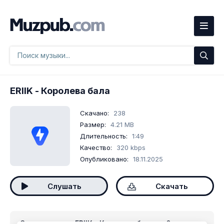
ERIIK
- Королева бала
Скачано:
238
Размер:
4.21 MB
Длительность:
1:49
Качество:
320 kbps
Опубликовано:
18.11.2025
Слушать
Скачать
Скачать песню
ERIIK - Королева бала
mp3