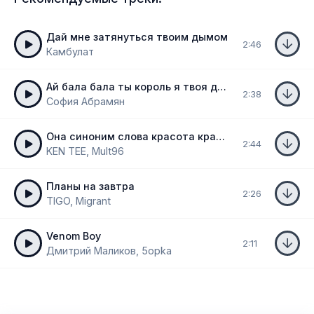
Дай мне затянуться твоим дымом
2:46
Камбулат
Ай бала бала ты король я твоя дама
2:38
София Абрамян
Она синоним слова красота красота
2:44
KEN TEE, Mult96
Планы на завтра
2:26
TIGO, Migrant
Venom Boy
2:11
Дмитрий Маликов, 5opka