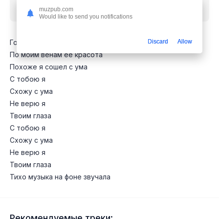
бесплатно
muzpub.com
Would like to send you notifications
Говорили мне не привыкай
Discard
Allow
По моим венам ее красота
Похоже я сошел с ума
С тобою я
Схожу с ума
Не верю я
Твоим глаза
С тобою я
Схожу с ума
Не верю я
Твоим глаза
Тихо музыка на фоне звучала
Рекомендуемые треки: