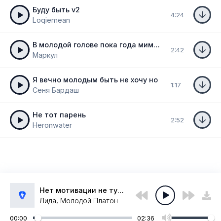
Буду быть v2
4:24
Loqiemean
В молодой голове пока года мимо бегут
2:42
Маркул
Я вечно молодым быть не хочу но
1:17
Сеня Бардаш
Не тот парень
2:52
Heronwater
Нет мотивации не тусоваться
Лида, Молодой Платон
00:00
02:36